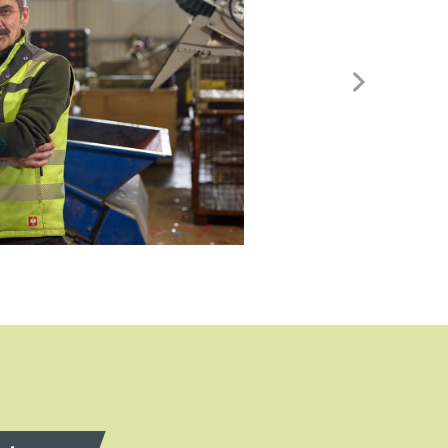
Meine
nik,
nt