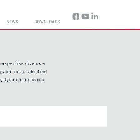
NEWS
DOWNLOADS
 expertise give us a
expand our production
, dynamic job in our