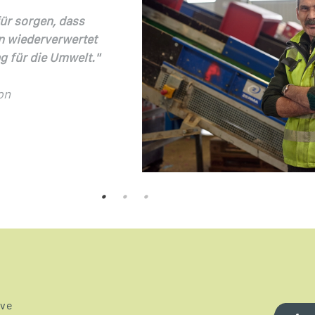
„Mir hat das Unternehmen RDG auf Anhieb gut gefallen. 
Hauptaufgabe ist es, den Extruder zu bedienen. Die Tech
die dahintersteckt, ist extrem interessant und man ler
ständig was dazu."
Florian Mühlbacher, Produktion
ive