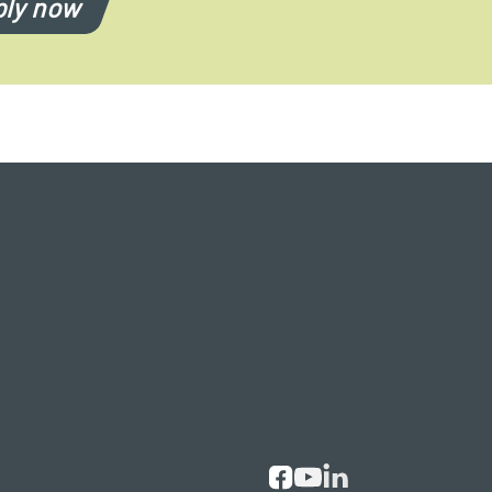
ly now