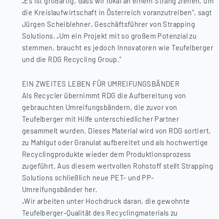
„Es ist großartig, dass wir lokal an einem Strang ziehen, um
die Kreislaufwirtschaft in Österreich voranzutreiben“, sagt
Jürgen Scheiblehner, Geschäftsführer von Strapping
Solutions. „Um ein Projekt mit so großem Potenzial zu
stemmen, braucht es jedoch Innovatoren wie Teufelberger
und die RDG Recycling Group.“
EIN ZWEITES LEBEN FÜR UMREIFUNGSBÄNDER
Als Recycler übernimmt RDG die Aufbereitung von
gebrauchten Umreifungsbändern, die zuvor von
Teufelberger mit Hilfe unterschiedlicher Partner
gesammelt wurden. Dieses Material wird von RDG sortiert,
zu Mahlgut oder Granulat aufbereitet und als hochwertige
Recyclingprodukte wieder dem Produktionsprozess
zugeführt. Aus diesem wertvollen Rohstoff stellt Strapping
Solutions schließlich neue PET- und PP-
Umreifungsbänder her.
„Wir arbeiten unter Hochdruck daran, die gewohnte
Teufelberger-Qualität des Recyclingmaterials zu